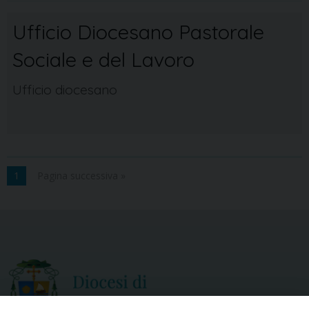
Ufficio Diocesano Pastorale
Sociale e del Lavoro
Ufficio diocesano
1
Pagina successiva »