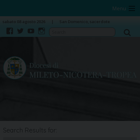
Skip
Image 01
Menu
to
content
sabato 08 agosto 2026
San Domenico, sacerdote
facebook
twitter
youtube
instagram
Search Results for: