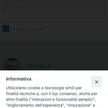
1
Pagina successiva »
Informativa
Utilizziamo cookie o tecnologie simili per
finalità tecniche e, con il tuo consenso, anche per
CURIA DIOCESANA
altre finalità ("interazioni e funzionalità semplici",
ORARIO APERTURA
Via Episcopio, 15
"miglioramento dell'esperienza", "misurazione" e
Mercoledì e Sabato