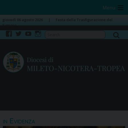
Skip
Image 03
Image 04
Menu
to
content
giovedì 06 agosto 2026
Festa della Trasfigurazione del
Signore
facebook
twitter
youtube
instagram
in Evidenza