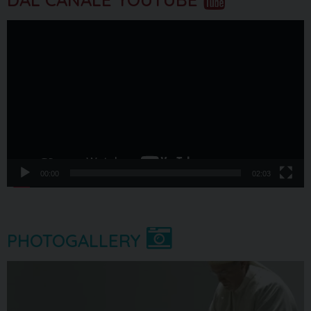
Video
Player
00:00
02:03
PHOTOGALLERY