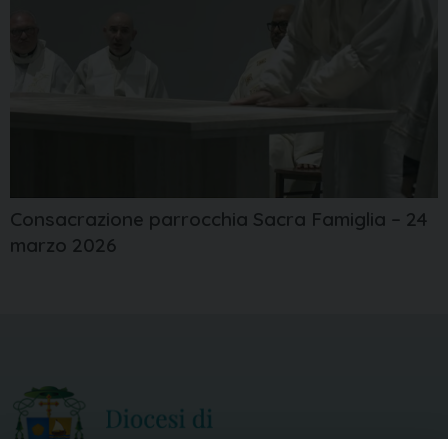
Consacrazione parrocchia Sacra Famiglia – 24
marzo 2026