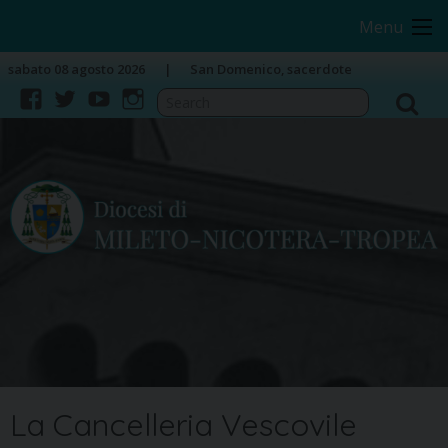
Skip
Image 01
Menu
to
content
sabato 08 agosto 2026
San Domenico, sacerdote
facebook
twitter
youtube
instagram
La Cancelleria Vescovile