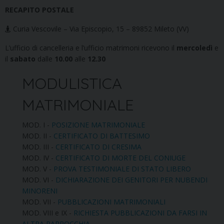
RECAPITO POSTALE
Curia Vescovile – Via Episcopio, 15 – 89852 Mileto (VV)
L’ufficio di cancelleria e l’ufficio matrimoni ricevono il
mercoledì
e
il
sabato
dalle
10.00
alle
12.30
MODULISTICA
MATRIMONIALE
MOD. I -
POSIZIONE MATRIMONIALE
MOD. II -
CERTIFICATO DI BATTESIMO
MOD. III -
CERTIFICATO DI CRESIMA
MOD. IV -
CERTIFICATO DI MORTE DEL CONIUGE
MOD. V -
PROVA TESTIMONIALE DI STATO LIBERO
MOD. VI -
DICHIARAZIONE DEI GENITORI PER NUBENDI
MINORENI
MOD. VII -
PUBBLICAZIONI MATRIMONIALI
MOD. VIII e IX -
RICHIESTA PUBBLICAZIONI DA FARSI IN
ALTRA PARROCCHIA