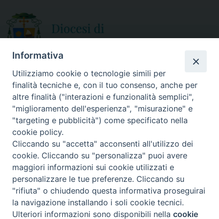
Informativa
Utilizziamo cookie o tecnologie simili per
finalità tecniche e, con il tuo consenso, anche per
CURIA DIOCESANA
altre finalità ("interazioni e funzionalità semplici",
ORARIO APERTURA
Via Episcopio, 15
"miglioramento dell'esperienza", "misurazione" e
Mercoledì e Sabato
89852 MILETO (VV)
"targeting e pubblicità") come specificato nella
dalle 10.00 alle 12.30
Telefono:
0963.338 080
cookie policy.
em@il:
curia@diocesimileto.it
Cliccando su "accetta" acconsenti all'utilizzo dei
cookie. Cliccando su "personalizza" puoi avere
maggiori informazioni sui cookie utilizzati e
personalizzare le tue preferenze. Cliccando su
"rifiuta" o chiudendo questa informativa proseguirai
Copyright © 2019 Diocesi di Mileto-Nicotera-Tropea - Tutti i diritti
la navigazione installando i soli cookie tecnici.
riservati. - Note legali - Privacy policy
Ulteriori informazioni sono disponibili nella
cookie
Preferenze Cookie