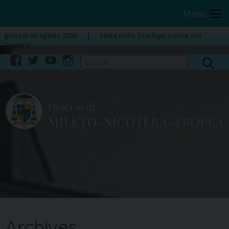
Skip
Image 01
Image 02
Menu
to
content
giovedì 06 agosto 2026
Festa della Trasfigurazione del
Signore
facebook
twitter
youtube
instagram
Archives