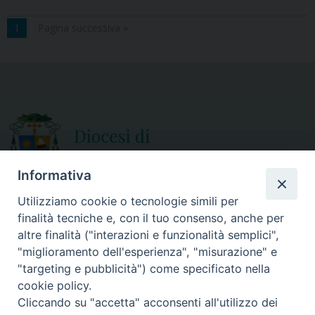
1
Pagina successiva »
Informativa
Utilizziamo cookie o tecnologie simili per
finalità tecniche e, con il tuo consenso, anche per
CURIA DIOCESANA
altre finalità ("interazioni e funzionalità semplici",
ORARIO APERTURA
Via Episcopio, 15
"miglioramento dell'esperienza", "misurazione" e
Mercoledì e Sabato
89852 MILETO (VV)
"targeting e pubblicità") come specificato nella
dalle 10.00 alle 12.30
Telefono:
0963.338 080
cookie policy.
em@il:
curia@diocesimileto.it
Cliccando su "accetta" acconsenti all'utilizzo dei