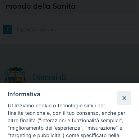
mondo della Sanità
1
Pagina successiva »
Informativa
Utilizziamo cookie o tecnologie simili per
finalità tecniche e, con il tuo consenso, anche per
CURIA DIOCESANA
altre finalità ("interazioni e funzionalità semplici",
ORARIO APERTURA
Via Episcopio, 15
"miglioramento dell'esperienza", "misurazione" e
Mercoledì e Sabato
89852 MILETO (VV)
"targeting e pubblicità") come specificato nella
dalle 10.00 alle 12.30