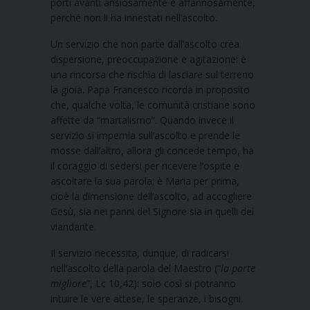
porti avanti ansiosamente e affannosamente,
perché non li ha innestati nell’ascolto.
Un servizio che non parte dall’ascolto crea
dispersione, preoccupazione e agitazione: è
una rincorsa che rischia di lasciare sul terreno
la gioia. Papa Francesco ricorda in proposito
che, qualche volta, le comunità cristiane sono
affette da “martalismo”. Quando invece il
servizio si impernia sull’ascolto e prende le
mosse dall’altro, allora gli concede tempo, ha
il coraggio di sedersi per ricevere l’ospite e
ascoltare la sua parola; è Maria per prima,
cioè la dimensione dell’ascolto, ad accogliere
Gesù, sia nei panni del Signore sia in quelli del
viandante.
Il servizio necessita, dunque, di radicarsi
nell’ascolto della parola del Maestro (“
la parte
migliore
”, Lc 10,42): solo così si potranno
intuire le vere attese, le speranze, i bisogni.