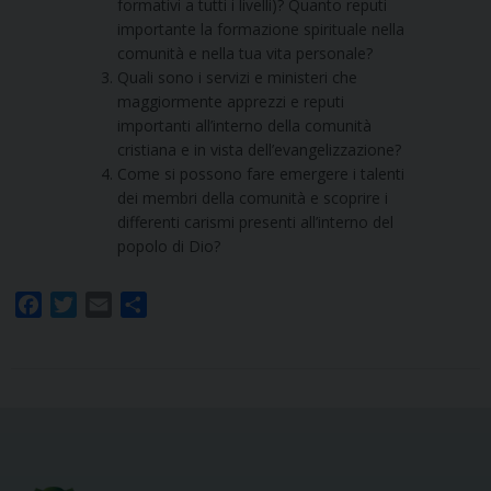
formativi a tutti i livelli)? Quanto reputi
importante la formazione spirituale nella
comunità e nella tua vita personale?
Quali sono i servizi e ministeri che
maggiormente apprezzi e reputi
importanti all’interno della comunità
cristiana e in vista dell’evangelizzazione?
Come si possono fare emergere i talenti
dei membri della comunità e scoprire i
differenti carismi presenti all’interno del
popolo di Dio?
F
T
E
S
a
w
m
h
c
i
a
a
e
t
i
r
b
t
l
e
o
e
o
r
k