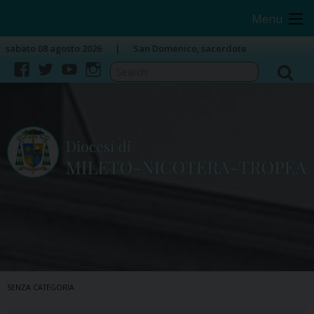
Skip
Image 01
Menu
to
content
sabato 08 agosto 2026
San Domenico, sacerdote
facebook
twitter
youtube
instagram
SENZA CATEGORIA