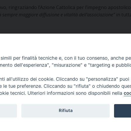
ovo, ringraziando l’Azione Cattolica per l’impegno apostolic
 sempre maggiore diffusione e vitalità dell’associazione”
in tutt
imili per finalità tecniche e, con il tuo consenso, anche per 
CURIA DIOCESANA
amento dell'esperienza", "misurazione" e "targeting e pubbli
Via Episcopio, 15
i all'utilizzo dei cookie. Cliccando su "personalizza" puoi
89852 MILETO (VV)
re le tue preferenze. Cliccando su "rifiuta" o chiudendo que
Telefono:
0963.338 080
okie tecnici. Ulteriori informazioni sono disponibili nella
coo
em@il:
curia@diocesimileto.it
Rifiuta
019 Diocesi di Mileto-Nicotera-Tropea - Tutti i diritti riservati. - Note legali - 