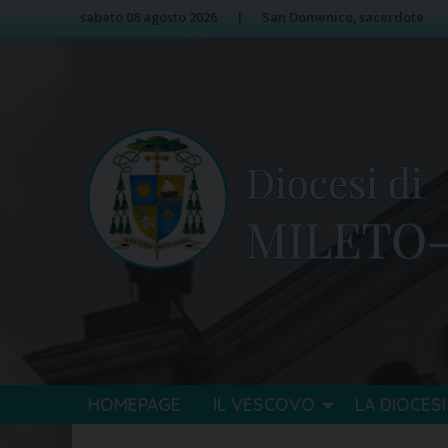
Skip
Image 01
sabato 08 agosto 2026
San Domenico, sacerdote
to
content
HOMEPAGE
IL VESCOVO
LA DIOCESI