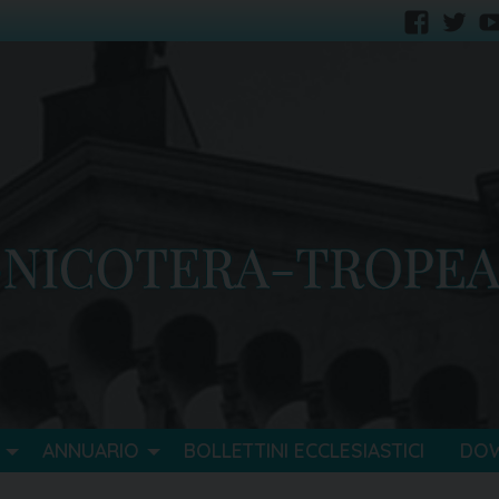
faceb
tw
ANNUARIO
BOLLETTINI ECCLESIASTICI
DO