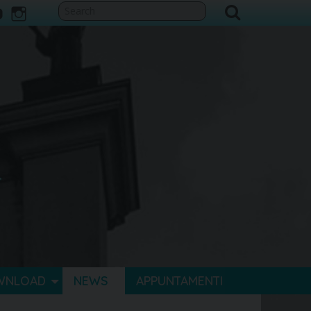
ook
itter
youtube
instagram
WNLOAD
NEWS
APPUNTAMENTI