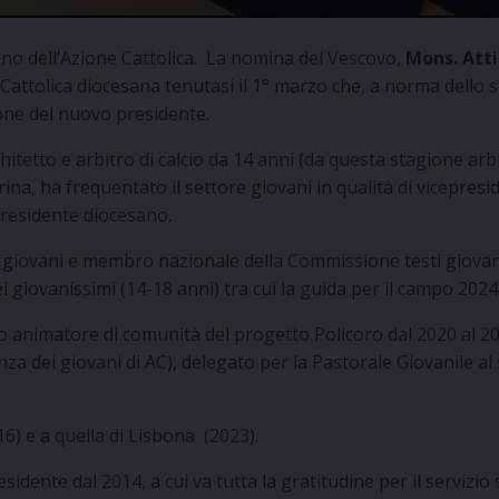
no dell’Azione Cattolica. La nomina del Vescovo,
Mons. Atti
 Cattolica diocesana tenutasi il 1° marzo che, a norma dello 
ione del nuovo presidente.
itetto e arbitro di calcio da 14 anni (da questa stagione arbi
rina, ha frequentato il settore giovani in qualità di vicepres
epresidente diocesano.
e giovani e membro nazionale della Commissione testi giovanis
ei giovanissimi (14-18 anni) tra cui la guida per il campo 202
to animatore di comunità del progetto Policoro dal 2020 al 2
za dei giovani di AC), delegato per la Pastorale Giovanile a
16) e a quella di Lisbona (2023).
dente dal 2014, a cui va tutta la gratitudine per il servizio 