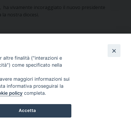
o, ha vivamente incoraggiato il nuovo presidente
a la nostra diocesi.
altre finalità ("interazioni e
cità") come specificato nella
ORARIO APERTURA
Mercoledì e Sabato
 avere maggiori informazioni sui
dalle 10.00 alle 12.30
sta informativa proseguirai la
kie policy
completa.
Accetta
Preferenze Cookie
Privacy policy