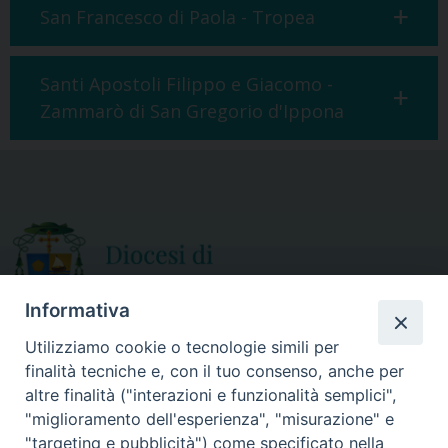
San Francesco di Paola - Tropea
Santi Apostoli Filippo e Giacomo -
Zammarò di San Gregorio d'Ippona
Informativa
Utilizziamo cookie o tecnologie simili per
finalità tecniche e, con il tuo consenso, anche per
CURIA DIOCESANA
altre finalità ("interazioni e funzionalità semplici",
ORARIO APERTURA
Via Episcopio, 15
"miglioramento dell'esperienza", "misurazione" e
Mercoledì e Sabato
89852 MILETO (VV)
"targeting e pubblicità") come specificato nella