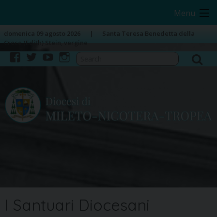
Skip
Image 01
Menu
to
content
domenica 09 agosto 2026
Santa Teresa Benedetta della
Croce (Edith) Stein, vergine
facebook
twitter
youtube
instagram
I Santuari Diocesani