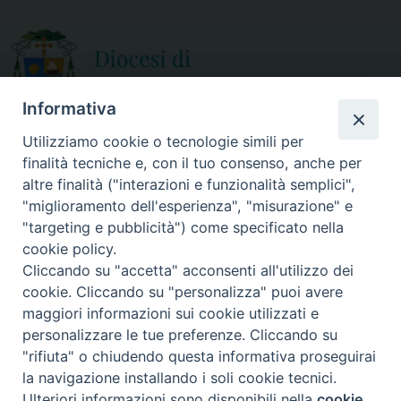
o
r
k
Informativa
Utilizziamo cookie o tecnologie simili per
finalità tecniche e, con il tuo consenso, anche per
CURIA DIOCESANA
altre finalità ("interazioni e funzionalità semplici",
ORARIO APERTURA
Via Episcopio, 15
"miglioramento dell'esperienza", "misurazione" e
Mercoledì e Sabato
89852 MILETO (VV)
"targeting e pubblicità") come specificato nella
dalle 10.00 alle 12.30
Telefono:
0963.338 080
cookie policy.
em@il:
curia@diocesimileto.it
Cliccando su "accetta" acconsenti all'utilizzo dei
cookie. Cliccando su "personalizza" puoi avere
maggiori informazioni sui cookie utilizzati e
personalizzare le tue preferenze. Cliccando su
"rifiuta" o chiudendo questa informativa proseguirai
Copyright © 2019 Diocesi di Mileto-Nicotera-Tropea - Tutti i diritti
la navigazione installando i soli cookie tecnici.
riservati. - Note legali - Privacy policy
Ulteriori informazioni sono disponibili nella
cookie