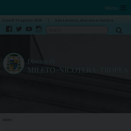
Skip
Image 01
Menu
to
content
lunedì 10 agosto 2026
San Lorenzo, diacono e martire
facebook
twitter
youtube
instagram
NEWS