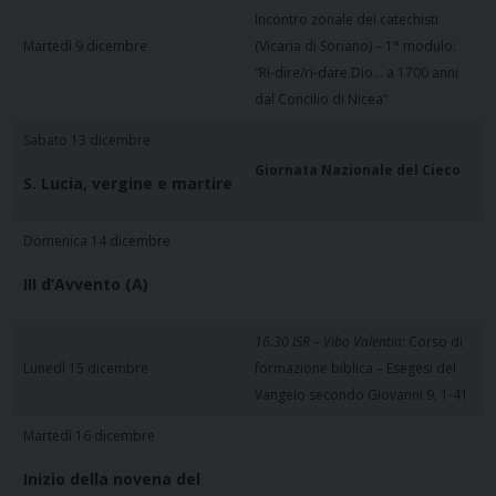
Incontro zonale dei catechisti
Martedì 9 dicembre
(Vicaria di Soriano) – 1° modulo:
“Ri-dire/ri-dare Dio… a 1700 anni
dal Concilio di Nicea”
Sabato 13 dicembre
Giornata Nazionale del Cieco
S. Lucia, vergine e martire
Domenica 14 dicembre
III d’Avvento (A)
16.30 ISR – Vibo Valentia:
Corso di
Lunedì 15 dicembre
formazione biblica – Esegesi del
Vangelo secondo Giovanni 9, 1-41
Martedì 16 dicembre
Inizio della novena del