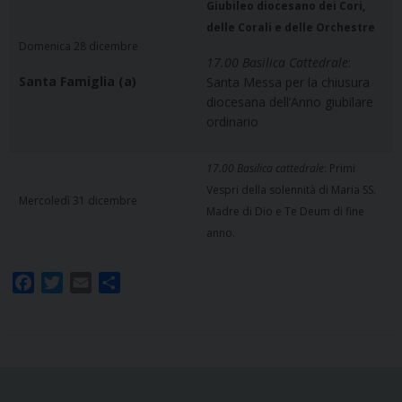
Giubileo diocesano dei Cori,
delle Corali e delle Orchestre
Domenica 28 dicembre
17.00 Basilica Cattedrale
:
Santa Famiglia (a)
Santa Messa per la chiusura
diocesana dell’Anno giubilare
ordinario
17.00 Basilica cattedrale
: Primi
Vespri della solennità di Maria SS.
Mercoledì 31 dicembre
Madre di Dio e Te Deum di fine
anno.
F
T
E
S
a
w
m
h
c
i
a
a
e
t
i
r
b
t
l
e
o
e