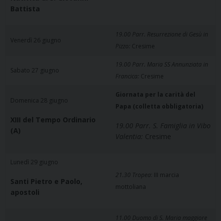
Battista
19.00 Parr. Resurrezione di Gesù in
Venerdì 26 giugno
Pizzo:
Cresime
19.00 Parr. Maria SS Annunziata in
Sabato 27 giugno
Francica:
Cresime
Giornata per la carità del
Domenica 28 giugno
Papa (colletta obbligatoria)
XIII del Tempo Ordinario
19.00 Parr. S. Famiglia in Vibo
(A)
Valentia:
Cresime
Lunedì 29 giugno
21.30 Tropea
: III marcia
Santi Pietro e Paolo,
mottoliana
apostoli
11.00 Duomo di S. Maria maggiore