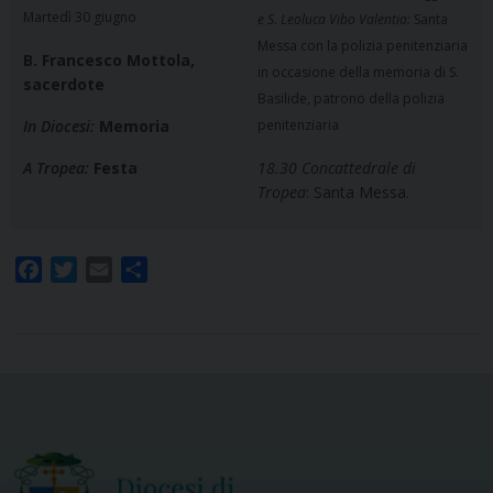
Martedì 30 giugno
e S. Leoluca Vibo Valentia:
Santa
Messa con la polizia penitenziaria
B. Francesco Mottola,
in occasione della memoria di S.
sacerdote
Basilide, patrono della polizia
In Diocesi:
Memoria
penitenziaria
A Tropea:
Festa
18.30 Concattedrale di
Tropea
: Santa Messa.
F
T
E
S
a
w
m
h
c
i
a
a
e
t
i
r
b
t
l
e
o
e
o
r
k