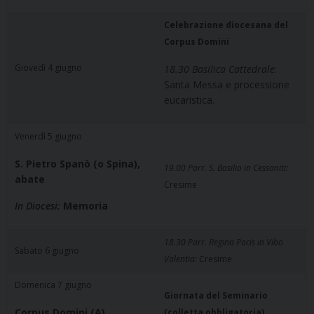
Celebrazione diocesana del
Corpus Domini
Giovedì 4 giugno
18.30 Basilica Cattedrale
:
Santa Messa e processione
eucaristica.
Venerdì 5 giugno
S. Pietro Spanò (o Spina),
19.00 Parr. S. Basilio in Cessaniti:
abate
Cresime
In Diocesi:
Memoria
18.30 Parr. Regina Pacis in Vibo
Sabato 6 giugno
Valentia:
Cresime
Domenica 7 giugno
Giornata del Seminario
Corpus Domini (A)
(colletta obbligatoria)