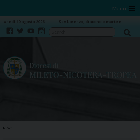
Skip
Image 01
Menu
to
content
lunedì 10 agosto 2026
San Lorenzo, diacono e martire
facebook
twitter
youtube
instagram
NEWS