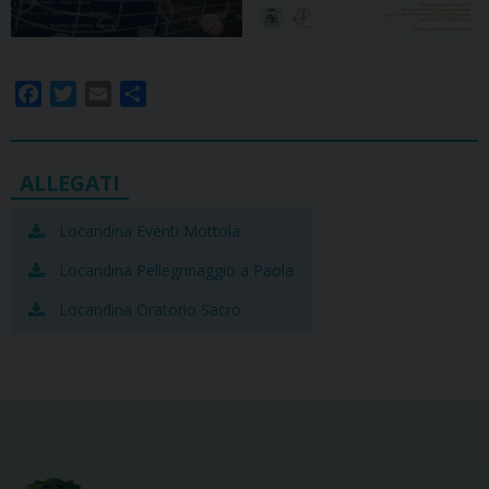
F
T
E
S
a
w
m
h
c
i
a
a
e
t
i
r
b
t
l
e
o
e
Locandina Eventi Mottola
o
r
Locandina Pellegrinaggio a Paola
k
Locandina Oratorio Sacro