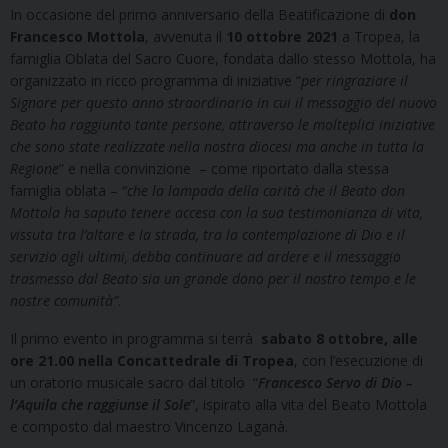
In occasione del primo anniversario della Beatificazione di
don
Francesco Mottola
, avvenuta il
10 ottobre 2021
a Tropea,
la
famiglia Oblata del Sacro Cuore, fondata dallo stesso Mottola, ha
organizzato in ricco programma di iniziative “
per ringraziare il
Signore per questo anno straordinario in cui il messaggio del nuovo
Beato ha raggiunto tante persone, attraverso le molteplici iniziative
che sono state realizzate nella nostra diocesi ma anche in tutta la
Regione
” e nella convinzione – come riportato dalla stessa
famiglia oblata – “
che la lampada della carità che il Beato don
Mottola ha saputo tenere accesa con la sua testimonianza di vita,
vissuta tra l’altare e la strada, tra la contemplazione di Dio e il
servizio agli ultimi, debba continuare ad ardere e il messaggio
trasmesso dal Beato sia un grande dono per il nostro tem
po e le
nostre comunità”
.
Il primo evento in programma si terrà
sabato 8 ottobre, alle
ore 21.00 nella Concattedrale di Tropea
, con l’esecuzione di
un oratorio musicale sacro dal titolo “
Francesco Servo di Dio –
l’Aquila che raggiunse il Sole
”, ispirato alla vita del Beato Mottola
e composto dal maestro Vincenzo Laganà.