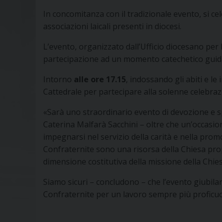
In concomitanza con il tradizionale evento, si ce
associazioni laicali presenti in diocesi.
L’evento, organizzato dall’Ufficio diocesano per 
partecipazione ad un momento catechetico guidato
Intorno
alle ore 17.15
, indossando gli abiti e le
Cattedrale per partecipare alla solenne celebrazi
«Sarà uno straordinario evento di devozione e s
Caterina Malfarà Sacchini – oltre che un’occasio
impegnarsi nel servizio della carità e nella pro
Confraternite sono una risorsa della Chiesa prop
dimensione costitutiva della missione della Chie
Siamo sicuri – concludono – che l’evento giubila
Confraternite per un lavoro sempre più proficuo