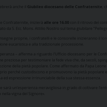
lebrerà anche il
Giubileo diocesano delle Confraternite
, 
le Confraternite, inizierà
alle ore 16.00
con il ritrovo dei con
 da S. Ecc. Mons. Attilio Nostro sul tema giubilare “Pellegr
 insegne proprie, i confratelli e le consorelle inizieranno il l
one eucaristica e alla tradizionale processione.
peranza – afferma a riguardo l’Ufficio diocesano per le Conf
ne preziosa per testimoniare la fede viva che, da secoli, sp
mozione della pietà popolare. Come affermato da Papa Leone XI
rio perché custodiscono e promuovono la pietà popolare e rich
sa ed espressione irrinunciabile della sua stessa essenza.
re sarà un’esperienza meravigliosa in grado di coltivare l’en
 nella vigna del Signore».