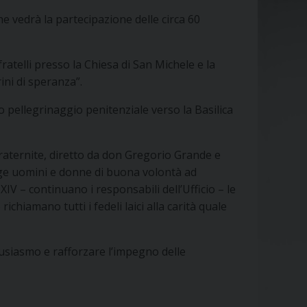
che vedrà la partecipazione delle circa 60
fratelli presso la Chiesa di San Michele e la
ini di speranza”.
oro pellegrinaggio penitenziale verso la Basilica
raternite, diretto da don Gregorio Grande e
inge uomini e donne di buona volontà ad
V – continuano i responsabili dell’Ufficio – le
iamano tutti i fedeli laici alla carità quale
tusiasmo e rafforzare l’impegno delle