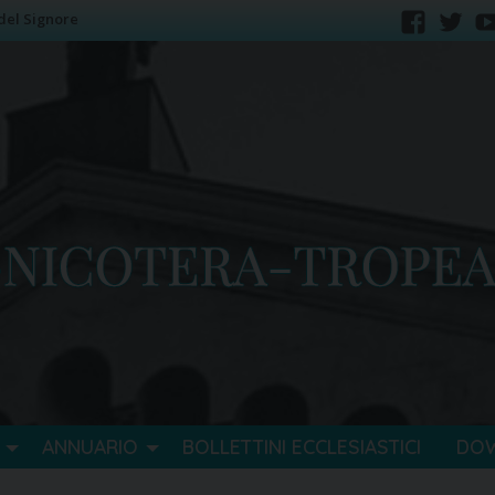
del Signore
faceb
tw
ANNUARIO
BOLLETTINI ECCLESIASTICI
DO