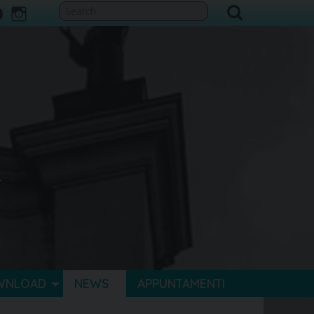
ook
itter
youtube
instagram
WNLOAD
NEWS
APPUNTAMENTI