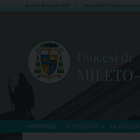
Skip
Image 01
giovedì 06 agosto 2026
Festa della Trasfigurazione 
to
content
HOMEPAGE
IL VESCOVO
LA DIOCESI