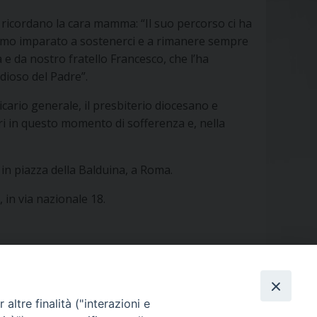
 ricordano la cara mamma: “Il suo percorso ci ha
biamo imparato a sostenerci e a rimanere sempre
 e da nostro fratello Francesco, che l’ha
dioso del Padre”.
icario generale, il presbiterio diocesano e
ari in questo momento di sofferenza e, nella
in piazza della Balduina, a Roma.
, in via nazionale 18.
altre finalità ("interazioni e