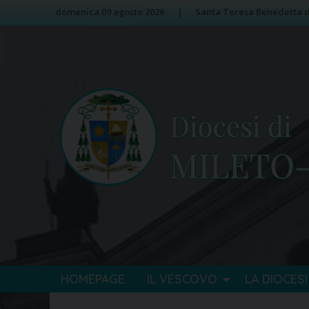
Skip
Image 01
domenica 09 agosto 2026
Santa Teresa Benedetta de
to
content
HOMEPAGE
IL VESCOVO
LA DIOCESI