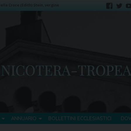
lla Croce (Edith) Stein, vergine
faceb
tw
ANNUARIO
BOLLETTINI ECCLESIASTICI
DO