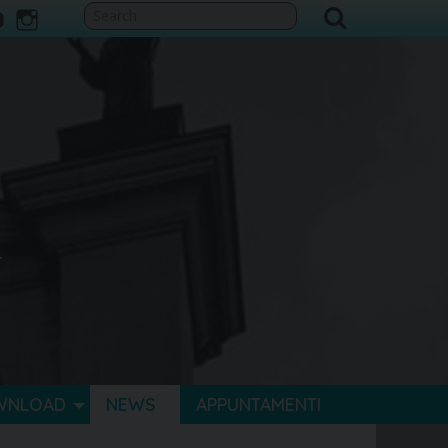
ook
itter
youtube
instagram
WNLOAD
NEWS
APPUNTAMENTI