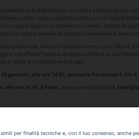
unitamente ai fratelli Gaetano, Concetta e Antonella che così
l’amore sa farsi responsabilità condivisa. Come fratelli ab
ivisa con papà. Oggi il suo cammino si compie. Accolta da papà
idiamo la nostra mamma all’abbraccio amorevole e misericor
l’episcopato mons. Vincenzo Rimedio e mons. Lucio Renna, il v
ngono con affetto fraterno al vescovo Attilio e ai suoi famili
iera, fonte di consolazione e di pace.
10 gennaio, alle ore 14.30,
presso la Parrocchia S. Pio X,
, alle ore 16.00, a Palmi,
nella parrocchia della
S. Famiglia
imili per finalità tecniche e, con il tuo consenso, anche per 