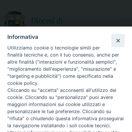
o
r
k
Informativa
Utilizziamo cookie o tecnologie simili per
finalità tecniche e, con il tuo consenso, anche per
CURIA DIOCESANA
altre finalità ("interazioni e funzionalità semplici",
ORARIO APERTURA
Via Episcopio, 15
"miglioramento dell'esperienza", "misurazione" e
Mercoledì e Sabato
89852 MILETO (VV)
"targeting e pubblicità") come specificato nella
dalle 10.00 alle 12.30
Telefono:
0963.338 080
cookie policy.
em@il:
curia@diocesimileto.it
Cliccando su "accetta" acconsenti all'utilizzo dei
cookie. Cliccando su "personalizza" puoi avere
maggiori informazioni sui cookie utilizzati e
personalizzare le tue preferenze. Cliccando su
"rifiuta" o chiudendo questa informativa proseguirai
Copyright © 2019 Diocesi di Mileto-Nicotera-Tropea - Tutti i diritti
la navigazione installando i soli cookie tecnici.
riservati. - Note legali - Privacy policy