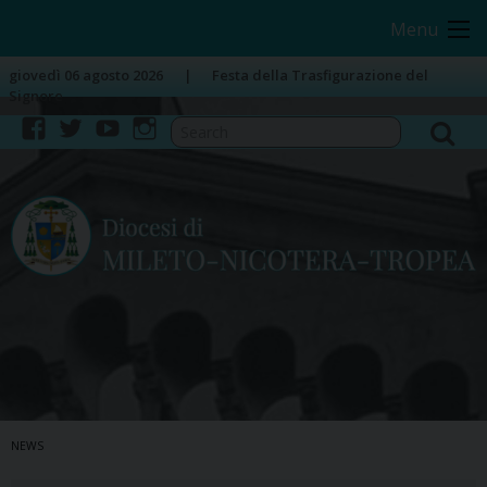
Skip
Image 01
Menu
to
content
giovedì 06 agosto 2026
Festa della Trasfigurazione del
Signore
facebook
twitter
youtube
instagram
NEWS