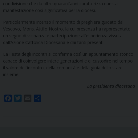
condivisione che da oltre quarant’anni caratterizza questa
manifestazione così significativa per la diocesi.
Particolarmente intenso il momento di preghiera guidato dal
Vescovo, Mons. Attilio Nostro, la cui presenza ha rappresentato
un segno di vicinanza e partecipazione all’esperienza vissuta
dall’Azione Cattolica Diocesana e dai tanti presenti.
La Festa degli Incontri si conferma così un appuntamento storico
capace di coinvolgere intere generazioni e di custodire nel tempo
il valore dell’incontro, della comunità e della gioia dello stare
insieme.
La presidenza diocesana
F
T
E
S
a
w
m
h
c
i
a
a
e
t
i
r
b
t
l
e
o
e