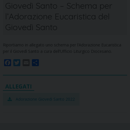
Giovedì Santo – Schema per
l’Adorazione Eucaristica del
Giovedì Santo
Riportiamo in allegato uno schema per l’Adorazione Eucaristica
per il Giovedì Santo a cura dell’Ufficio Liturgico Diocesano.
F
T
E
S
a
w
m
h
c
i
a
a
e
t
i
r
b
t
l
e
o
e
Adorazione Giovedi Santo 2022
o
r
k