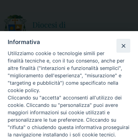
Informativa
Utilizziamo cookie o tecnologie simili per
finalità tecniche e, con il tuo consenso, anche per
CURIA DIOCESANA
altre finalità ("interazioni e funzionalità semplici",
ORARIO APERTURA
Via Episcopio, 15
"miglioramento dell'esperienza", "misurazione" e
Mercoledì e Sabato
89852 MILETO (VV)
"targeting e pubblicità") come specificato nella
dalle 10.00 alle 12.30
Telefono:
0963.338 080
cookie policy.
em@il:
curia@diocesimileto.it
Cliccando su "accetta" acconsenti all'utilizzo dei
cookie. Cliccando su "personalizza" puoi avere
maggiori informazioni sui cookie utilizzati e
personalizzare le tue preferenze. Cliccando su
"rifiuta" o chiudendo questa informativa proseguirai
Copyright © 2019 Diocesi di Mileto-Nicotera-Tropea - Tutti i diritti
la navigazione installando i soli cookie tecnici.
riservati. - Note legali - Privacy policy