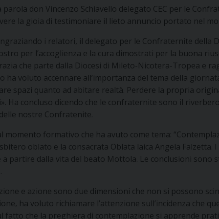
 parola don Vincenzo Schiavello delegato CEC per le Confrate
vere la gioia di testimoniare il lieto annuncio portato nel m
ingraziando i relatori, il delegato per le Confraternite dell
Nostro per l’accoglienza e la cura dimostrati per la buona rius
razia che parte dalla Diocesi di Mileto-Nicotera-Tropea e ra
o ha voluto accennare all’importanza del tema della giornata 
 spazi quanto ad abitare realtà. Perdere la propria original
. Ha concluso dicendo che le confraternite sono il riverbero d
 delle nostre Confratenite.
 dal momento formativo che ha avuto come tema: “Contemplazio
itero oblato e la consacrata Oblata laica Angela Falzetta. I 
a partire dalla vita del beato Mottola. Le conclusioni sono st
.
ione e azione sono due dimensioni che non si possono scinder
azione, ha voluto richiamare l’attenzione sull’incidenza che q
sul fatto che la preghiera di contemplazione si apprende prati