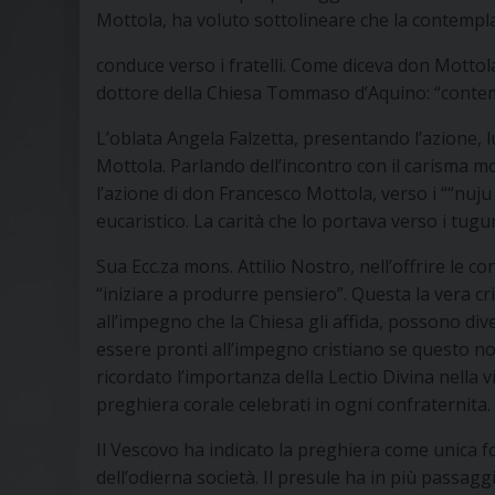
Mottola, ha voluto sottolineare che la contempl
conduce verso i fratelli. Come diceva don Mottola
dottore della Chiesa Tommaso d’Aquino: “contempl
L’oblata Angela Falzetta, presentando l’azione, l
Mottola. Parlando dell’incontro con il carisma mo
l’azione di don Francesco Mottola, verso i ““nuju
eucaristico. La carità che lo portava verso i tugu
Sua Ecc.za mons. Attilio Nostro, nell’offrire le co
“iniziare a produrre pensiero”. Questa la vera cri
all’impegno che la Chiesa gli affida, possono div
essere pronti all’impegno cristiano se questo n
ricordato l’importanza della Lectio Divina nella 
preghiera corale celebrati in ogni confraternita.
Il Vescovo ha indicato la preghiera come unica fo
dell’odierna società. Il presule ha in più pass