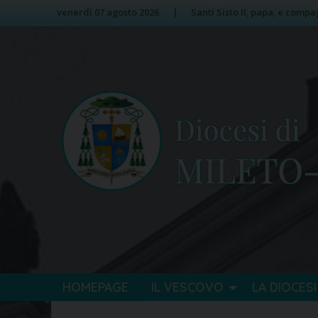
Skip
Image 01
venerdì 07 agosto 2026
Santi Sisto II, papa, e compa
to
content
HOMEPAGE
IL VESCOVO
LA DIOCESI