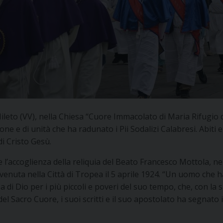
i Mileto (VV), nella Chiesa “Cuore Immacolato di Maria Rifugio
e e di unità che ha radunato i Pii Sodalizi Calabresi. Abiti 
i Cristo Gesù.
 e l’accoglienza della reliquia del Beato Francesco Mottola, n
enuta nella Città di Tropea il 5 aprile 1924. “Un uomo che h
a di Dio per i più piccoli e poveri del suo tempo, che, con la
 del Sacro Cuore, i suoi scritti e il suo apostolato ha segnato i