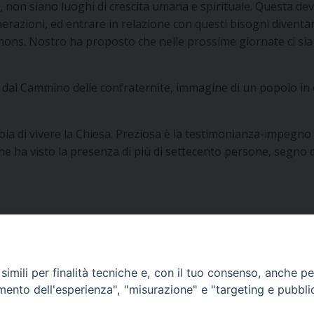
̀, non siano luoghi di crescita umana e spirituale. Questa deve
nerazioni, ed entrare in relazione con questi bisogni diventa
il mons. Nostro ha proposto che nelle prossime giornate ci sia
o dal Cammino delle confraternite, immagine di un popolo in 
gioia di vivere la Chiesa. Preziosa è la testimonianza-impeg
he ha visto la presenza di più di settecento persone, segno 
imili per finalità tecniche e, con il tuo consenso, anche per 
CURIA DIOCESANA
amento dell'esperienza", "misurazione" e "targeting e pubbli
Via Episcopio, 15