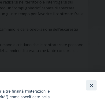
 radicarsi nel territorio e interrogarsi sui
ndo un “rompi ghiaccio” capace di spezzare il
 un giusto tempo per favorire il confronto fra le
cammino, e dalla celebrazione dell’eucarestia
no umano e cristiano che le confraternite possono
del cammino di crescita che tante consorelle e
altre finalità ("interazioni e
cità") come specificato nella
ORARIO APERTURA