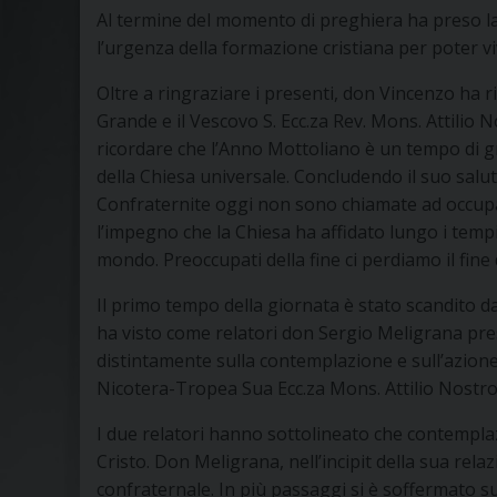
Al termine del momento di preghiera ha preso la
l’urgenza della formazione cristiana per poter vi
Oltre a ringraziare i presenti, don Vincenzo ha r
Grande e il Vescovo S. Ecc.za Rev. Mons. Attilio 
ricordare che l’Anno Mottoliano è un tempo di g
della Chiesa universale. Concludendo il suo salut
Confraternite oggi non sono chiamate ad occupare
l’impegno che la Chiesa ha affidato lungo i tempi»
mondo. Preoccupati della fine ci perdiamo il fine
Il primo tempo della giornata è stato scandito
ha visto come relatori don Sergio Meligrana presb
distintamente sulla contemplazione e sull’azione 
Nicotera-Tropea Sua Ecc.za Mons. Attilio Nostro
I due relatori hanno sottolineato che contemplaz
Cristo. Don Meligrana, nell’incipit della sua rel
confraternale. In più passaggi si è soffermato 