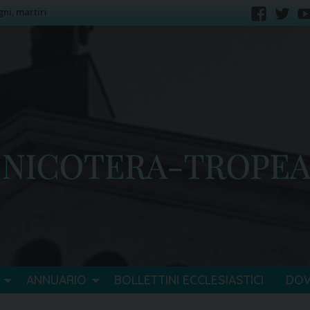
gni, martiri
faceb
tw
ANNUARIO
BOLLETTINI ECCLESIASTICI
DO