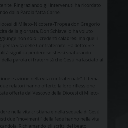
nite. Ringraziando gli intervenuti ha ricordato
ondo dalla Parola fatta Carne.
a Diocesi di Mileto-Nicotera-Tropea don Gregorio
cita della giornata. Don Schiavello ha voluto
ggiunge non solo i credenti calabresi ma quelli
per la vita delle Confraternite. Ha detto: «le
ità significa perdere se stessi snaturando
ella parola di fraternità che Gesù ha lasciato al
ne e azione nella vita confraternale”. Il tema
due relatori hanno offerto la loro riflessione
ate offerte dal Vescovo della Diocesi di Mileto-
e nella vita cristiana e nella sequela di Gesù
uesti due “movimenti” della fede hanno nella vita
candola. Richiamando gli scritti del beato