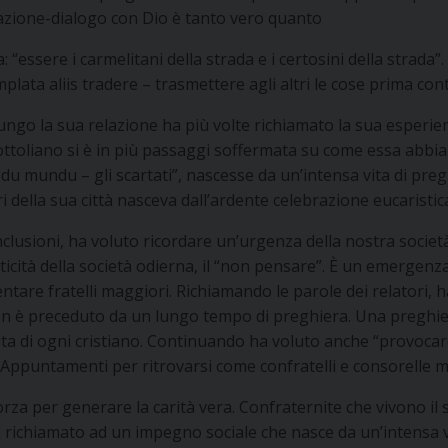
azione-dialogo con Dio è tanto vero quanto
: “essere i carmelitani della strada e i certosini della strada
ata aliis tradere – trasmettere agli altri le cose prima con
ungo la sua relazione ha più volte richiamato la sua esperien
ttoliano si è in più passaggi soffermata su come essa abbia
 du mundu – gli scartati”, nascesse da un’intensa vita di preg
ri della sua città nasceva dall’ardente celebrazione eucaristic
nclusioni, ha voluto ricordare un’urgenza della nostra società
ticità della società odierna, il “non pensare”. È un emergen
entare fratelli maggiori. Richiamando le parole dei relatori,
on è preceduto da un lungo tempo di preghiera. Una preghier
vita di ogni cristiano. Continuando ha voluto anche “provocare
 Appuntamenti per ritrovarsi come confratelli e consorelle me
rza per generare la carità vera. Confraternite che vivono il 
aggi richiamato ad un impegno sociale che nasce da un’intensa 