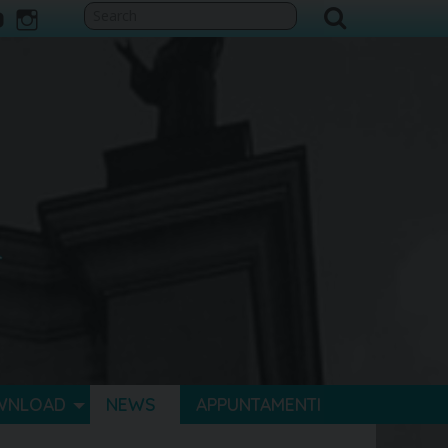
ook
itter
youtube
instagram
WNLOAD
NEWS
APPUNTAMENTI