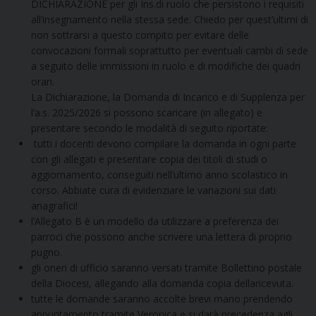
DICHIARAZIONE per gli Ins.di ruolo che persistono i requisiti
all’insegnamento nella stessa sede. Chiedo per quest’ultimi di
non sottrarsi a questo compito per evitare delle
convocazioni formali soprattutto per eventuali cambi di sede
a seguito delle immissioni in ruolo e di modifiche dei quadri
orari.
La Dichiarazione, la Domanda di Incarico e di Supplenza per
l’a.s. 2025/2026 si possono scaricare (in allegato) e
presentare secondo le modalità di seguito riportate:
tutti i docenti devono compilare la domanda in ogni parte
con gli allegati e presentare copia dei titoli di studi o
aggiornamento, conseguiti nell’ultimo anno scolastico in
corso. Abbiate cura di evidenziare le variazioni sui dati
anagrafici!
l’Allegato B è un modello da utilizzare a preferenza dei
parroci che possono anche scrivere una lettera di proprio
pugno.
gli oneri di ufficio saranno versati tramite Bollettino postale
della Diocesi, allegando alla domanda copia dellaricevuta.
tutte le domande saranno accolte brevi mano prendendo
appuntamento tramite Veronica e si darà precedenza agli