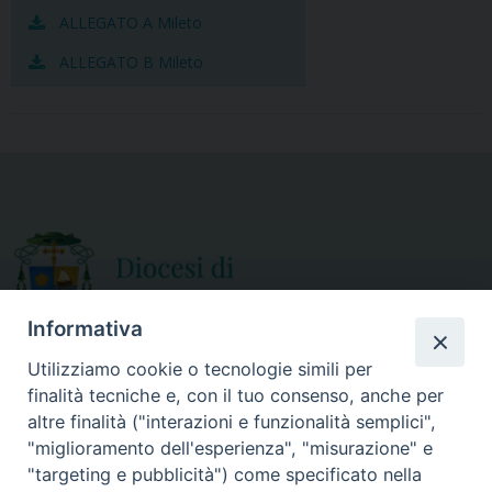
ALLEGATO A Mileto
ALLEGATO B Mileto
Informativa
Utilizziamo cookie o tecnologie simili per
finalità tecniche e, con il tuo consenso, anche per
CURIA DIOCESANA
altre finalità ("interazioni e funzionalità semplici",
ORARIO APERTURA
Via Episcopio, 15
"miglioramento dell'esperienza", "misurazione" e
Mercoledì e Sabato
89852 MILETO (VV)
"targeting e pubblicità") come specificato nella
dalle 10.00 alle 12.30