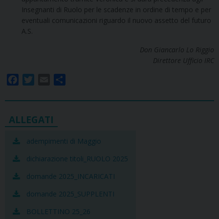
Insegnanti di Ruolo per le scadenze in ordine di tempo e per
eventuali comunicazioni riguardo il nuovo assetto del futuro
A.S.
Don Giancarlo Lo Riggio
Direttore Ufficio IRC
F
T
E
S
a
w
m
h
c
i
a
a
e
t
i
r
b
t
l
e
o
e
adempimenti di Maggio
o
r
dichiarazione titoli_RUOLO 2025
k
domande 2025_INCARICATI
domande 2025_SUPPLENTI
BOLLETTINO 25_26