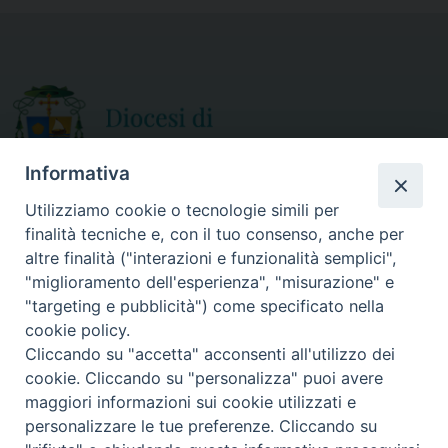
Informativa
Utilizziamo cookie o tecnologie simili per
finalità tecniche e, con il tuo consenso, anche per
CURIA DIOCESANA
altre finalità ("interazioni e funzionalità semplici",
ORARIO APERTURA
Via Episcopio, 15
"miglioramento dell'esperienza", "misurazione" e
Mercoledì e Sabato
89852 MILETO (VV)
"targeting e pubblicità") come specificato nella
dalle 10.00 alle 12.30
Telefono:
0963.338 080
cookie policy.
em@il:
curia@diocesimileto.it
Cliccando su "accetta" acconsenti all'utilizzo dei
cookie. Cliccando su "personalizza" puoi avere
maggiori informazioni sui cookie utilizzati e
personalizzare le tue preferenze. Cliccando su