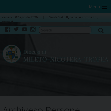
Skip
Image 01
Menu
to
content
venerdì 07 agosto 2026
Santi Sisto II, papa, e compagni,
martiri
facebook
twitter
youtube
instagram
Archives