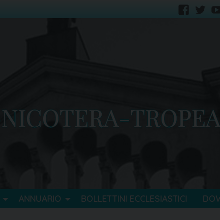
faceb
tw
ANNUARIO
BOLLETTINI ECCLESIASTICI
DO