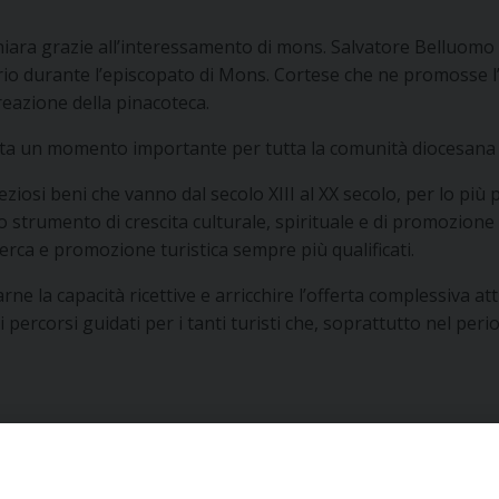
ara grazie all’interessamento di mons. Salvatore Belluomo e 
o durante l’episcopato di Mons. Cortese che ne promosse l
creazione della pinacoteca.
 un momento importante per tutta la comunità diocesana e pe
ziosi beni che vanno dal secolo XIII al XX secolo, per lo più
trumento di crescita culturale, spirituale e di promozione 
icerca e promozione turistica sempre più qualificati.
iarne la capacità ricettive e arricchire l’offerta complessiva at
e di percorsi guidati per i tanti turisti che, soprattutto nel p