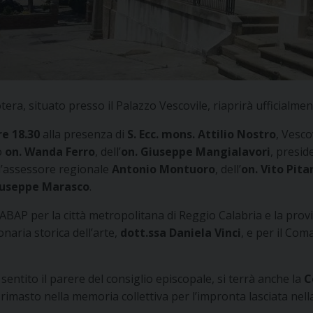
ra, situato presso il Palazzo Vescovile, riaprirà ufficialmen
re 18.30
alla presenza di
S. Ecc. mons. Attilio Nostro
, Vesco
o
on. Wanda Ferro
, dell’
on. Giuseppe Mangialavori
, presid
l’assessore regionale
Antonio Montuoro
, dell’
on. Vito Pita
useppe Marasco
.
BAP per la città metropolitana di Reggio Calabria e la provin
ionaria storica dell’arte,
dott.ssa Daniela Vinci
, e per il Co
sentito il parere del consiglio episcopale, si terrà anche la
C
, rimasto nella memoria collettiva per l’impronta lasciata nel