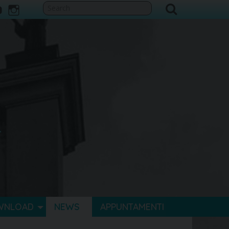
ook
itter
youtube
instagram
WNLOAD
NEWS
APPUNTAMENTI