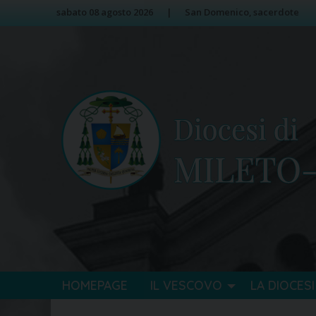
Skip
Image 01
sabato 08 agosto 2026
San Domenico, sacerdote
to
content
HOMEPAGE
IL VESCOVO
LA DIOCESI