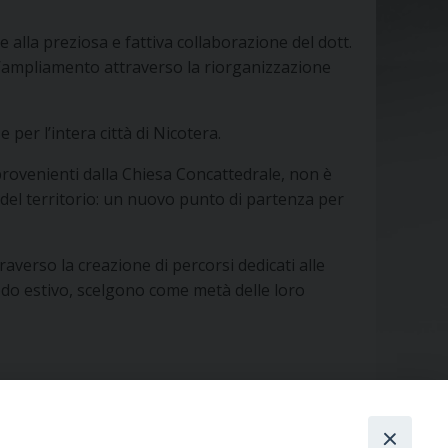
alla preziosa e fattiva collaborazione del dott.
’ampliamento attraverso la riorganizzazione
r l’intera città di Nicotera.
 provenienti dalla Chiesa Concattedrale, non è
del territorio: un nuovo punto di partenza per
traverso la creazione di percorsi dedicati alle
eriodo estivo, scelgono come metà delle loro