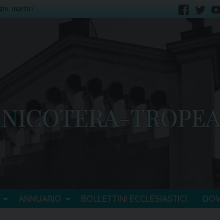
gni, martiri
faceb
tw
ANNUARIO
BOLLETTINI ECCLESIASTICI
DO