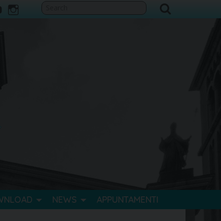
ook
itter
youtube
instagram
WNLOAD
NEWS
APPUNTAMENTI