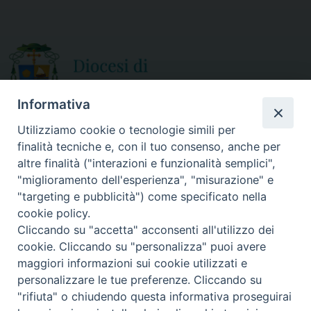
o
e
o
r
k
Informativa
Utilizziamo cookie o tecnologie simili per
finalità tecniche e, con il tuo consenso, anche per
CURIA DIOCESANA
altre finalità ("interazioni e funzionalità semplici",
ORARIO APERTURA
Via Episcopio, 15
"miglioramento dell'esperienza", "misurazione" e
Mercoledì e Sabato
89852 MILETO (VV)
"targeting e pubblicità") come specificato nella
dalle 10.00 alle 12.30
Telefono:
0963.338 080
cookie policy.
em@il:
curia@diocesimileto.it
Cliccando su "accetta" acconsenti all'utilizzo dei
cookie. Cliccando su "personalizza" puoi avere
maggiori informazioni sui cookie utilizzati e
personalizzare le tue preferenze. Cliccando su
"rifiuta" o chiudendo questa informativa proseguirai
Copyright © 2019 Diocesi di Mileto-Nicotera-Tropea - Tutti i diritti