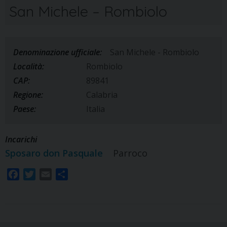
San Michele – Rombiolo
Denominazione ufficiale:
San Michele - Rombiolo
Località:
Rombiolo
CAP:
89841
Regione:
Calabria
Paese:
Italia
Incarichi
Sposaro don Pasquale
Parroco
F
T
E
S
a
w
m
h
c
i
a
a
e
t
i
r
b
t
l
e