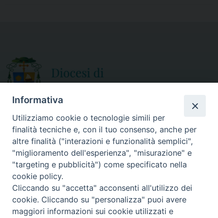
e
t
i
r
b
t
l
e
o
e
o
r
k
Informativa
Utilizziamo cookie o tecnologie simili per
finalità tecniche e, con il tuo consenso, anche per
CURIA DIOCESANA
altre finalità ("interazioni e funzionalità semplici",
ORARIO APERTURA
Via Episcopio, 15
"miglioramento dell'esperienza", "misurazione" e
Mercoledì e Sabato
89852 MILETO (VV)
"targeting e pubblicità") come specificato nella
dalle 10.00 alle 12.30
Telefono:
0963.338 080
cookie policy.
em@il:
curia@diocesimileto.it
Cliccando su "accetta" acconsenti all'utilizzo dei
cookie. Cliccando su "personalizza" puoi avere
maggiori informazioni sui cookie utilizzati e