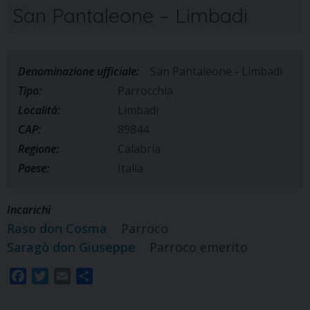
San Pantaleone – Limbadi
Denominazione ufficiale:
San Pantaleone - Limbadi
Tipo:
Parrocchia
Località:
Limbadi
CAP:
89844
Regione:
Calabria
Paese:
Italia
Incarichi
Raso don Cosma
Parroco
Saragò don Giuseppe
Parroco emerito
F
T
E
S
a
w
m
h
c
i
a
a