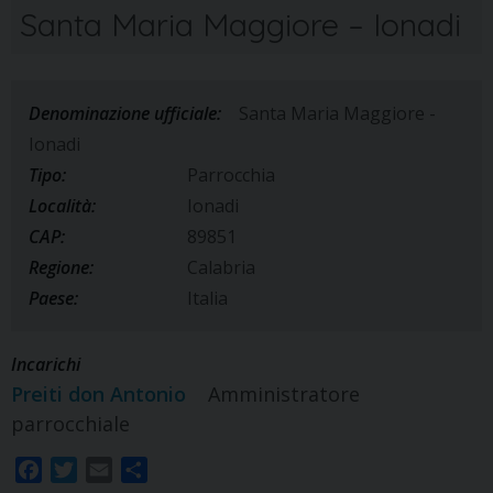
Santa Maria Maggiore – Ionadi
Denominazione ufficiale:
Santa Maria Maggiore -
Ionadi
Tipo:
Parrocchia
Località:
Ionadi
CAP:
89851
Regione:
Calabria
Paese:
Italia
Incarichi
Preiti don Antonio
Amministratore
parrocchiale
F
T
E
S