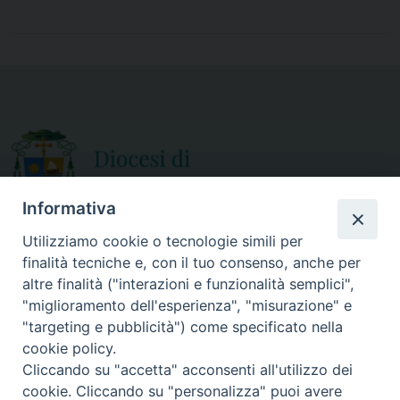
a
w
m
h
c
i
a
a
e
t
i
r
b
t
l
e
o
e
o
r
k
Informativa
Utilizziamo cookie o tecnologie simili per
finalità tecniche e, con il tuo consenso, anche per
CURIA DIOCESANA
altre finalità ("interazioni e funzionalità semplici",
ORARIO APERTURA
Via Episcopio, 15
"miglioramento dell'esperienza", "misurazione" e
Mercoledì e Sabato
89852 MILETO (VV)
"targeting e pubblicità") come specificato nella
dalle 10.00 alle 12.30
Telefono:
0963.338 080
cookie policy.
em@il:
curia@diocesimileto.it
Cliccando su "accetta" acconsenti all'utilizzo dei
cookie. Cliccando su "personalizza" puoi avere