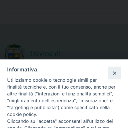
a
w
m
h
c
i
a
a
e
t
i
r
b
t
l
e
o
e
o
r
k
Informativa
Utilizziamo cookie o tecnologie simili per
finalità tecniche e, con il tuo consenso, anche per
CURIA DIOCESANA
altre finalità ("interazioni e funzionalità semplici",
ORARIO APERTURA
Via Episcopio, 15
"miglioramento dell'esperienza", "misurazione" e
Mercoledì e Sabato
89852 MILETO (VV)
"targeting e pubblicità") come specificato nella
dalle 10.00 alle 12.30
Telefono:
0963.338 080
cookie policy.
em@il:
curia@diocesimileto.it
Cliccando su "accetta" acconsenti all'utilizzo dei