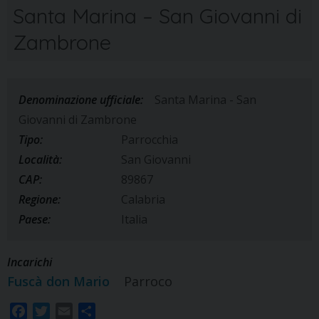
Santa Marina – San Giovanni di
Zambrone
Denominazione ufficiale:
Santa Marina - San
Giovanni di Zambrone
Tipo:
Parrocchia
Località:
San Giovanni
CAP:
89867
Regione:
Calabria
Paese:
Italia
Incarichi
Fuscà don Mario
Parroco
F
T
E
S