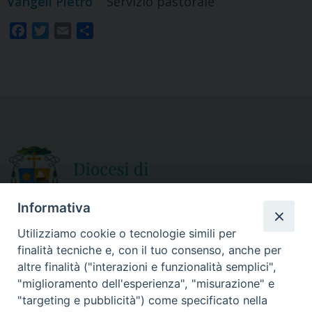
Vangeli Pietro
Servizio pastorale
F
T
E
S
a
w
m
h
c
i
a
a
e
t
i
r
b
t
l
e
o
e
o
r
k
Informativa
Utilizziamo cookie o tecnologie simili per
finalità tecniche e, con il tuo consenso, anche per
CURIA DIOCESANA
altre finalità ("interazioni e funzionalità semplici",
ORARIO APERTURA
Via Episcopio, 15
"miglioramento dell'esperienza", "misurazione" e
Mercoledì e Sabato
89852 MILETO (VV)
"targeting e pubblicità") come specificato nella
dalle 10.00 alle 12.30