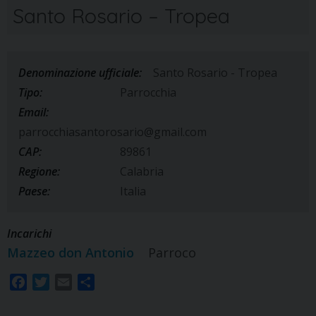
Santo Rosario – Tropea
Denominazione ufficiale:
Santo Rosario - Tropea
Tipo:
Parrocchia
Email:
parrocchiasantorosario@gmail.com
CAP:
89861
Regione:
Calabria
Paese:
Italia
Incarichi
Mazzeo don Antonio
Parroco
F
T
E
S
a
w
m
h
c
i
a
a