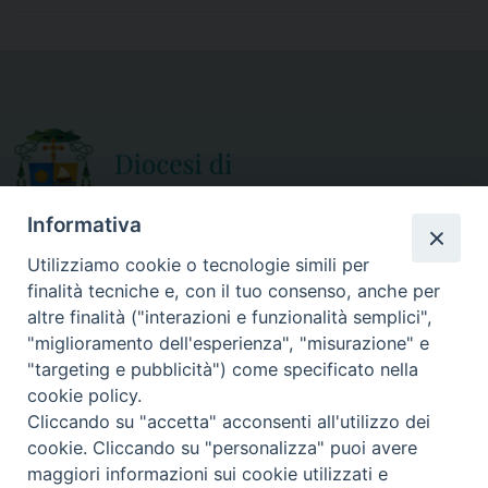
e
t
i
r
b
t
l
e
o
e
o
r
k
Informativa
Utilizziamo cookie o tecnologie simili per
finalità tecniche e, con il tuo consenso, anche per
CURIA DIOCESANA
altre finalità ("interazioni e funzionalità semplici",
ORARIO APERTURA
Via Episcopio, 15
"miglioramento dell'esperienza", "misurazione" e
Mercoledì e Sabato
89852 MILETO (VV)
"targeting e pubblicità") come specificato nella
dalle 10.00 alle 12.30
Telefono:
0963.338 080
cookie policy.
em@il:
curia@diocesimileto.it
Cliccando su "accetta" acconsenti all'utilizzo dei
cookie. Cliccando su "personalizza" puoi avere
maggiori informazioni sui cookie utilizzati e