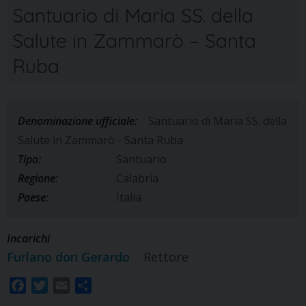
Santuario di Maria SS. della
Salute in Zammarò – Santa
Ruba
Denominazione ufficiale:
Santuario di Maria SS. della
Salute in Zammarò - Santa Ruba
Tipo:
Santuario
Regione:
Calabria
Paese:
Italia
Incarichi
Furlano don Gerardo
Rettore
F
T
E
S
a
w
m
h