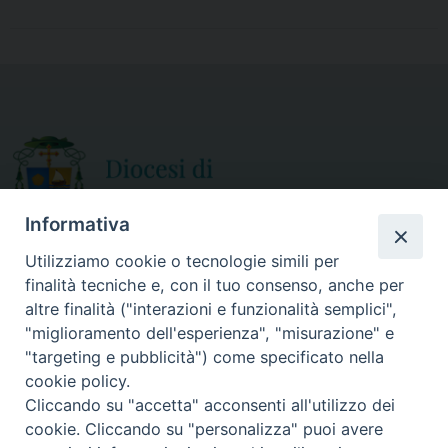
c
i
a
a
e
t
i
r
b
t
l
e
o
e
o
r
k
Informativa
Utilizziamo cookie o tecnologie simili per
finalità tecniche e, con il tuo consenso, anche per
CURIA DIOCESANA
altre finalità ("interazioni e funzionalità semplici",
ORARIO APERTURA
Via Episcopio, 15
"miglioramento dell'esperienza", "misurazione" e
Mercoledì e Sabato
89852 MILETO (VV)
"targeting e pubblicità") come specificato nella
dalle 10.00 alle 12.30
Telefono:
0963.338 080
cookie policy.
em@il:
curia@diocesimileto.it
Cliccando su "accetta" acconsenti all'utilizzo dei
cookie. Cliccando su "personalizza" puoi avere