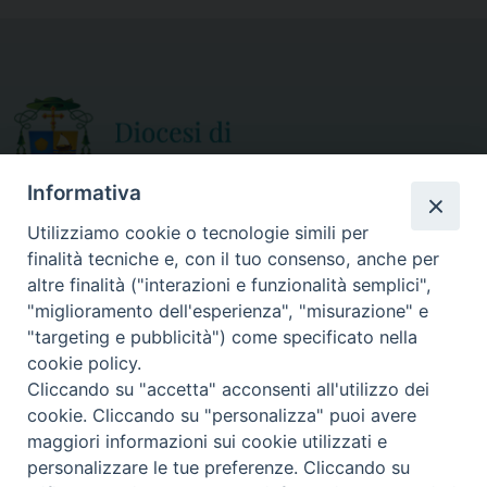
b
t
l
e
o
e
o
r
k
Informativa
Utilizziamo cookie o tecnologie simili per
finalità tecniche e, con il tuo consenso, anche per
CURIA DIOCESANA
altre finalità ("interazioni e funzionalità semplici",
ORARIO APERTURA
Via Episcopio, 15
"miglioramento dell'esperienza", "misurazione" e
Mercoledì e Sabato
89852 MILETO (VV)
"targeting e pubblicità") come specificato nella
dalle 10.00 alle 12.30
Telefono:
0963.338 080
cookie policy.
em@il:
curia@diocesimileto.it
Cliccando su "accetta" acconsenti all'utilizzo dei
cookie. Cliccando su "personalizza" puoi avere
maggiori informazioni sui cookie utilizzati e
personalizzare le tue preferenze. Cliccando su