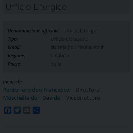
Ufficio Liturgico
Denominazione ufficiale:
Ufficio Liturgico
Tipo:
Ufficio diocesano
Email:
liturgia@diocesimileto.it
Regione:
Calabria
Paese:
Italia
Incarichi
Pontoriero don Francesco
Direttore
Moschella don Davide
Vicedirettore
F
T
E
S
a
w
m
h
c
i
a
a
e
t
i
r