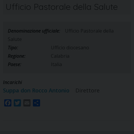
Ufficio Pastorale della Salute
Denominazione ufficiale:
Ufficio Pastorale della
Salute
Tipo:
Ufficio diocesano
Regione:
Calabria
Paese:
Italia
Incarichi
Suppa don Rocco Antonio
Direttore
F
T
E
S
a
w
m
h
c
i
a
a
e
t
i
r
b
t
l
e