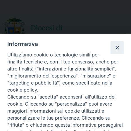
o
e
o
r
k
Informativa
Utilizziamo cookie o tecnologie simili per
finalità tecniche e, con il tuo consenso, anche per
CURIA DIOCESANA
altre finalità ("interazioni e funzionalità semplici",
ORARIO APERTURA
Via Episcopio, 15
"miglioramento dell'esperienza", "misurazione" e
Mercoledì e Sabato
89852 MILETO (VV)
"targeting e pubblicità") come specificato nella
dalle 10.00 alle 12.30
Telefono:
0963.338 080
cookie policy.
em@il:
curia@diocesimileto.it
Cliccando su "accetta" acconsenti all'utilizzo dei
cookie. Cliccando su "personalizza" puoi avere
maggiori informazioni sui cookie utilizzati e
personalizzare le tue preferenze. Cliccando su
"rifiuta" o chiudendo questa informativa proseguirai
Copyright © 2019 Diocesi di Mileto-Nicotera-Tropea - Tutti i diritti