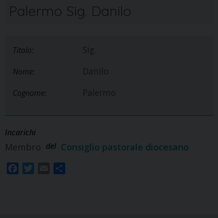
Palermo Sig. Danilo
Sig.
Titolo:
Danilo
Nome:
Palermo
Cognome:
Incarichi
del
Membro
Consiglio pastorale diocesano
F
T
E
S
a
w
m
h
c
i
a
a
e
t
i
r
b
t
l
e