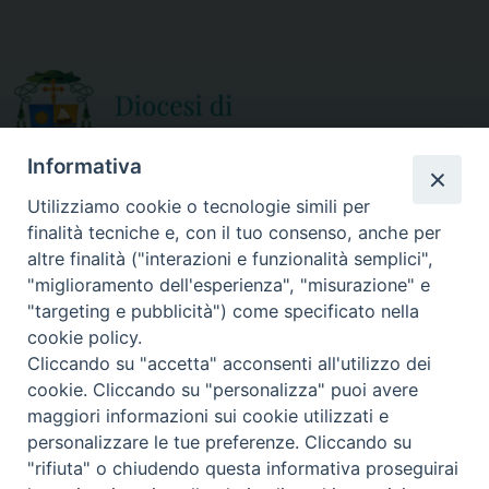
o
e
o
r
k
Informativa
Utilizziamo cookie o tecnologie simili per
finalità tecniche e, con il tuo consenso, anche per
CURIA DIOCESANA
altre finalità ("interazioni e funzionalità semplici",
ORARIO APERTURA
Via Episcopio, 15
"miglioramento dell'esperienza", "misurazione" e
Mercoledì e Sabato
89852 MILETO (VV)
"targeting e pubblicità") come specificato nella
dalle 10.00 alle 12.30
Telefono:
0963.338 080
cookie policy.
em@il:
curia@diocesimileto.it
Cliccando su "accetta" acconsenti all'utilizzo dei
cookie. Cliccando su "personalizza" puoi avere
maggiori informazioni sui cookie utilizzati e
personalizzare le tue preferenze. Cliccando su
"rifiuta" o chiudendo questa informativa proseguirai
Copyright © 2019 Diocesi di Mileto-Nicotera-Tropea - Tutti i diritti