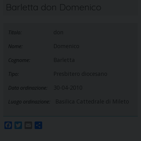
Barletta don Domenico
don
Titolo:
Domenico
Nome:
Barletta
Cognome:
Presbitero diocesano
Tipo:
30-04-2010
Data ordinazione:
Basilica Cattedrale di Mileto
Luogo ordinazione:
F
T
E
S
a
w
m
h
c
i
a
a