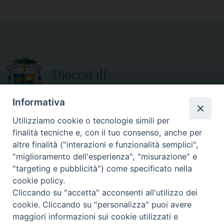
e
t
i
r
b
t
l
e
o
e
o
r
k
Informativa
Utilizziamo cookie o tecnologie simili per
finalità tecniche e, con il tuo consenso, anche per
CURIA DIOCESANA
altre finalità ("interazioni e funzionalità semplici",
ORARIO APERTURA
Via Episcopio, 15
"miglioramento dell'esperienza", "misurazione" e
Mercoledì e Sabato
89852 MILETO (VV)
"targeting e pubblicità") come specificato nella
dalle 10.00 alle 12.30
Telefono:
0963.338 080
cookie policy.
em@il:
curia@diocesimileto.it
Cliccando su "accetta" acconsenti all'utilizzo dei
cookie. Cliccando su "personalizza" puoi avere
maggiori informazioni sui cookie utilizzati e