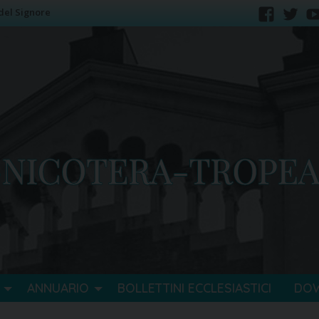
del Signore
faceb
tw
ANNUARIO
BOLLETTINI ECCLESIASTICI
DO