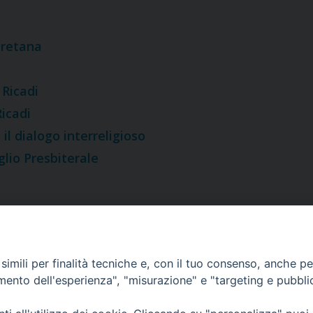
uretana
Ricadi
Ricadi
il dialogo interreligioso
glio Presbiterale
imili per finalità tecniche e, con il tuo consenso, anche per 
CURIA DIOCESANA
amento dell'esperienza", "misurazione" e "targeting e pubbli
Via Episcopio, 15