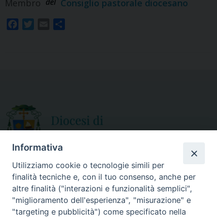
del
Membro
Consiglio pastorale diocesano
F
T
E
S
a
w
m
h
c
i
a
a
e
t
i
r
b
t
l
e
o
e
o
r
k
Informativa
Utilizziamo cookie o tecnologie simili per
finalità tecniche e, con il tuo consenso, anche per
CURIA DIOCESANA
altre finalità ("interazioni e funzionalità semplici",
ORARIO APERTURA
Via Episcopio, 15
"miglioramento dell'esperienza", "misurazione" e
Mercoledì e Sabato
89852 MILETO (VV)
"targeting e pubblicità") come specificato nella
dalle 10.00 alle 12.30