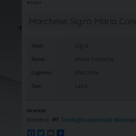
LAICA
Marchese Sig.ra Maria Con
Sig.ra
Titolo:
Maria Concetta
Nome:
Marchese
Cognome:
Laica
Tipo:
Incarichi
del
Membro
Consiglio pastorale diocesa
F
T
E
S