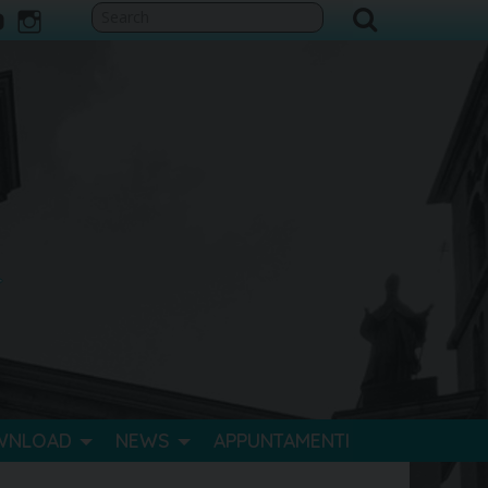
ook
itter
youtube
instagram
WNLOAD
NEWS
APPUNTAMENTI