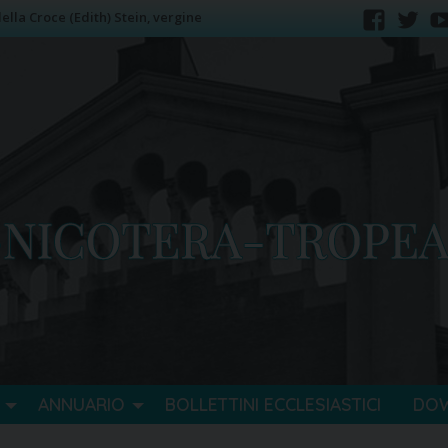
lla Croce (Edith) Stein, vergine
faceb
tw
ANNUARIO
BOLLETTINI ECCLESIASTICI
DO