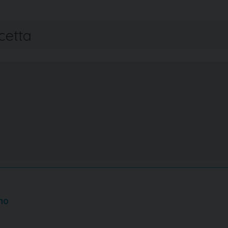
cetta
no