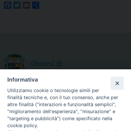
F
T
E
S
a
w
m
h
c
i
a
a
e
t
i
r
b
t
l
e
o
e
o
r
k
Informativa
Utilizziamo cookie o tecnologie simili per
finalità tecniche e, con il tuo consenso, anche per
CURIA DIOCESANA
altre finalità ("interazioni e funzionalità semplici",
ORARIO APERTURA
Via Episcopio, 15
"miglioramento dell'esperienza", "misurazione" e
Mercoledì e Sabato
89852 MILETO (VV)
"targeting e pubblicità") come specificato nella
dalle 10.00 alle 12.30
Telefono:
0963.338 080
cookie policy.
em@il:
curia@diocesimileto.it