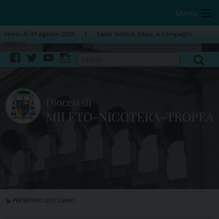
Skip
Image 01
Menu
to
content
venerdì 07 agosto 2026
Santi Sisto II, papa, e compagni,
martiri
facebook
twitter
youtube
instagram
PRESBITERO DIOCESANO