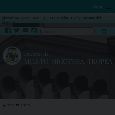
Skip
Image 01
Menu
to
content
giovedì 06 agosto 2026
Festa della Trasfigurazione del
Signore
facebook
twitter
youtube
instagram
EVENTI IN DIOCESI