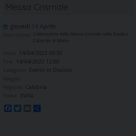
Messa Crismale
giovedì
14
Aprile
Celebrazione della Messa Crismale nella Basilica
Descrizione:
Catterale di Mileto
14/04/2022 09:30
Inizio:
14/04/2022 12:00
Fine:
Eventi in Diocesi
Categorie:
Allegati:
Calabria
Regione:
Italia
Paese:
F
T
E
S
a
w
m
h
c
i
a
a
e
t
i
r