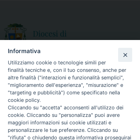
b
t
l
e
o
e
o
r
k
Informativa
Utilizziamo cookie o tecnologie simili per
finalità tecniche e, con il tuo consenso, anche per
CURIA DIOCESANA
altre finalità ("interazioni e funzionalità semplici",
ORARIO APERTURA
Via Episcopio, 15
"miglioramento dell'esperienza", "misurazione" e
Mercoledì e Sabato
89852 MILETO (VV)
"targeting e pubblicità") come specificato nella
dalle 10.00 alle 12.30
Telefono:
0963.338 080
cookie policy.
em@il:
curia@diocesimileto.it
Cliccando su "accetta" acconsenti all'utilizzo dei
cookie. Cliccando su "personalizza" puoi avere
maggiori informazioni sui cookie utilizzati e
personalizzare le tue preferenze. Cliccando su
"rifiuta" o chiudendo questa informativa proseguirai
Copyright © 2019 Diocesi di Mileto-Nicotera-Tropea - Tutti i diritti