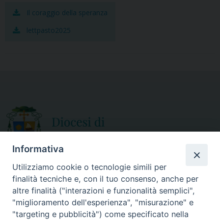
o
e
Il coraggio della speranza
o
r
lettpasto2025
k
Informativa
Utilizziamo cookie o tecnologie simili per
finalità tecniche e, con il tuo consenso, anche per
CURIA DIOCESANA
altre finalità ("interazioni e funzionalità semplici",
ORARIO APERTURA
Via Episcopio, 15
"miglioramento dell'esperienza", "misurazione" e
Mercoledì e Sabato
89852 MILETO (VV)
"targeting e pubblicità") come specificato nella
dalle 10.00 alle 12.30