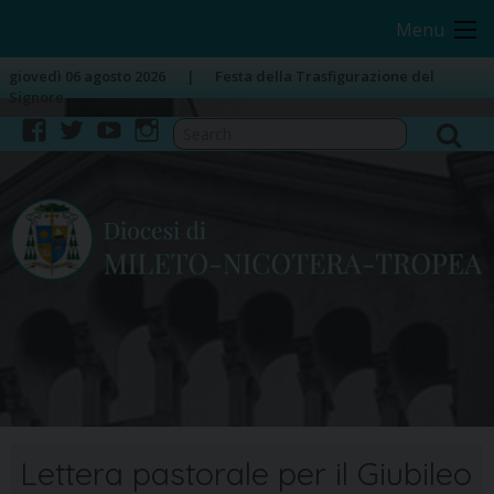
Skip
Image 01
Menu
to
content
giovedì 06 agosto 2026
Festa della Trasfigurazione del
Signore
facebook
twitter
youtube
instagram
Lettera pastorale per il Giubileo