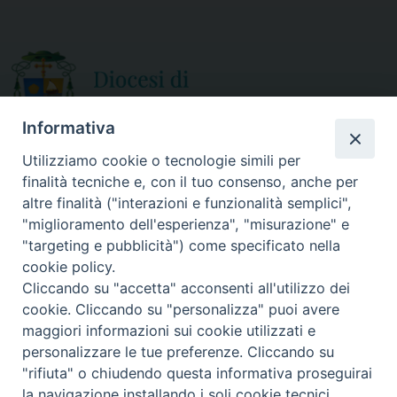
s
t
N
a
v
Informativa
i
Utilizziamo cookie o tecnologie simili per
g
finalità tecniche e, con il tuo consenso, anche per
a
CURIA DIOCESANA
altre finalità ("interazioni e funzionalità semplici",
ORARIO APERTURA
t
Via Episcopio, 15
"miglioramento dell'esperienza", "misurazione" e
Mercoledì e Sabato
i
89852 MILETO (VV)
"targeting e pubblicità") come specificato nella
dalle 10.00 alle 12.30
Telefono:
0963.338 080
o
cookie policy.
em@il:
curia@diocesimileto.it
Cliccando su "accetta" acconsenti all'utilizzo dei
n
cookie. Cliccando su "personalizza" puoi avere
maggiori informazioni sui cookie utilizzati e
personalizzare le tue preferenze. Cliccando su
"rifiuta" o chiudendo questa informativa proseguirai
Copyright © 2019 Diocesi di Mileto-Nicotera-Tropea - Tutti i diritti
la navigazione installando i soli cookie tecnici.