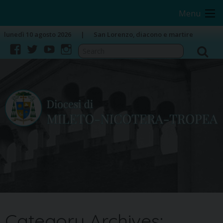
Skip
Image 01
Menu
to
content
lunedì 10 agosto 2026
San Lorenzo, diacono e martire
facebook
twitter
youtube
instagram
Category Archives: