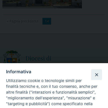
« Pagina precedente
14
Informativa
Utilizziamo cookie o tecnologie simili per
finalità tecniche e, con il tuo consenso, anche per
CURIA DIOCESANA
altre finalità ("interazioni e funzionalità semplici",
ORARIO APERTURA
Via Episcopio, 15
"miglioramento dell'esperienza", "misurazione" e
Mercoledì e Sabato
89852 MILETO (VV)
"targeting e pubblicità") come specificato nella
dalle 10.00 alle 12.30
Telefono:
0963.338 080