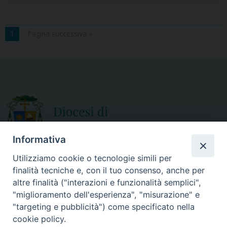
1
Pagina successiva »
Informativa
Utilizziamo cookie o tecnologie simili per
finalità tecniche e, con il tuo consenso, anche per
CURIA DIOCESANA
altre finalità ("interazioni e funzionalità semplici",
ORARIO APERTURA
Via Episcopio, 15
"miglioramento dell'esperienza", "misurazione" e
Mercoledì e Sabato
89852 MILETO (VV)
"targeting e pubblicità") come specificato nella
dalle 10.00 alle 12.30
Telefono:
0963.338 080
cookie policy.
em@il:
curia@diocesimileto.it