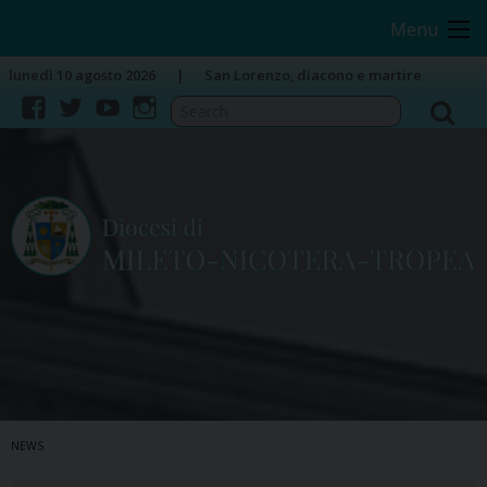
Skip
Image 01
Menu
to
content
lunedì 10 agosto 2026
San Lorenzo, diacono e martire
facebook
twitter
youtube
instagram
NEWS