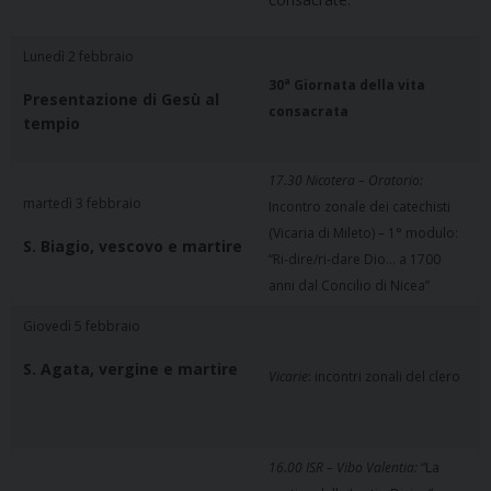
Lunedì 2 febbraio
a
30
Giornata della vita
Presentazione di Gesù al
consacrata
tempio
17.30 Nicotera – Oratorio:
martedì 3 febbraio
Incontro zonale dei catechisti
(Vicaria di Mileto) – 1° modulo:
S. Biagio, vescovo e martire
“Ri-dire/ri-dare Dio… a 1700
anni dal Concilio di Nicea”
Giovedì 5 febbraio
S. Agata, vergine e martire
Vicarie
: incontri zonali del clero
16.00 ISR – Vibo Valentia:
“La