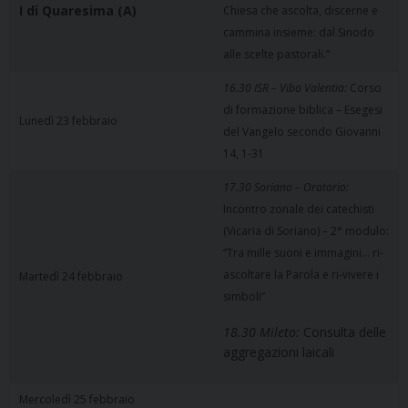
I di Quaresima (A)
Chiesa che ascolta, discerne e
cammina insieme: dal Sinodo
alle scelte pastorali.”
16.30 ISR – Vibo Valentia:
Corso
di formazione biblica – Esegesi
Lunedì 23 febbraio
del Vangelo secondo Giovanni
14, 1-31
17.30 Soriano – Oratorio:
Incontro zonale dei catechisti
(Vicaria di Soriano) – 2° modulo:
“Tra mille suoni e immagini… ri-
ascoltare la Parola e ri-vivere i
Martedì 24 febbraio
simboli”
18.30 Mileto:
Consulta delle
aggregazioni laicali
Mercoledì 25 febbraio