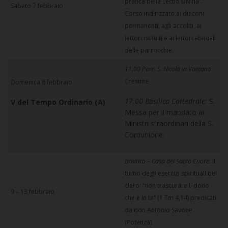
pratica della Lectio Divina”.
Sabato 7 febbraio
Corso indirizzato ai diaconi
permanenti, agli accoliti, ai
lettori istituiti e ai lettori abituali
delle parrocchie.
11.00 Parr. S. Nicola in Vazzano
:
Cresime.
Domenica 8 febbraio
17.00 Basilica Cattedrale:
S.
V del Tempo Ordinario (A)
Messa per il mandato ai
Ministri straordinari della S.
Comunione.
Briatico – Casa del Sacro Cuore
: II
turno degli esercizi spirituali del
clero: “non trascurare il dono
9 – 13 febbraio
che è in te” (1 Tm 4,14) predicati
da don Antonio Savone
(Potenza).