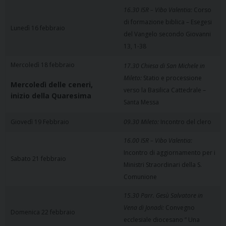
16.30 ISR – Vibo Valentia:
Corso
di formazione biblica – Esegesi
Lunedì 16 febbraio
del Vangelo secondo Giovanni
13, 1-38
Mercoledì 18 febbraio
17.30 Chiesa di San Michele in
Mileto:
Statio e processione
Mercoledì delle ceneri,
verso la Basilica Cattedrale –
inizio della Quaresima
Santa Messa
Giovedì 19 Febbraio
09.30 Mileto:
Incontro del clero
16.00 ISR – Vibo Valentia:
Incontro di aggiornamento per i
Sabato 21 febbraio
Ministri Straordinari della S.
Comunione
15.30 Parr. Gesù Salvatore in
Vena di Jonadi:
Convegno
Domenica 22 febbraio
ecclesiale diocesano ” Una