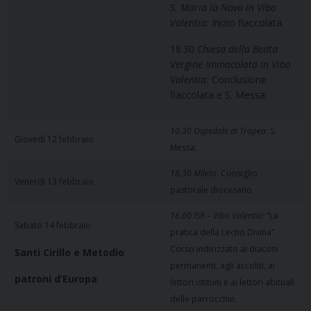
S. Maria la Nova in Vibo
Valentia:
Inizio fiaccolata.
18.30
Chiesa della Beata
Vergine Immacolata in Vibo
Valentia:
Conclusione
fiaccolata e S. Messa.
10.30 Ospedale di Tropea
: S.
Giovedì 12 febbraio
Messa.
18.30 Mileto
: Consiglio
Venerdì 13 febbraio
pastorale diocesano
16.00 ISR – Vibo Valentia:
“La
Sabato 14 febbraio
pratica della Lectio Divina”.
Corso indirizzato ai diaconi
Santi Cirillo e Metodio
permanenti, agli accoliti, ai
patroni d’Europa
lettori istituiti e ai lettori abituali
delle parrocchie.