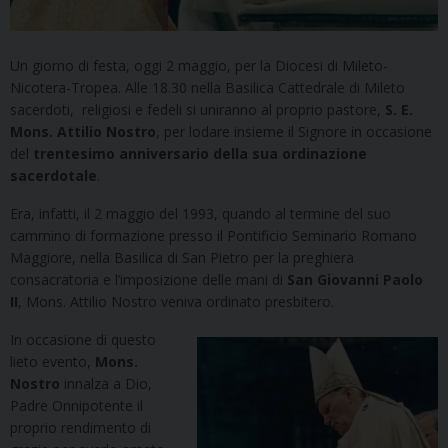
Un giorno di festa, oggi 2 maggio, per la Diocesi di Mileto-
Nicotera-Tropea. Alle 18.30 nella Basilica Cattedrale di Mileto
sacerdoti, religiosi e fedeli si uniranno al proprio pastor
e,
S. E.
Mons. Attilio Nostro
, per lodare insieme il Signore in occasione
del
trentesimo anniversario della sua ordinazione
sacerdotale
.
Era, infatti, il 2 maggio del 1993, quando al termine del suo
cammino di formazione presso il Pontificio Seminario Romano
Maggiore, nella Basilica di San Pietro per la preghi
era
consacratoria e l’imposizione delle mani di
San Giovanni Paolo
II
, Mons. Attilio Nostro veniva ordinato presbitero.
In occasione di questo
lieto evento,
Mons.
Nostro
innalza a Dio,
Padre Onnipotente il
proprio rendimento di