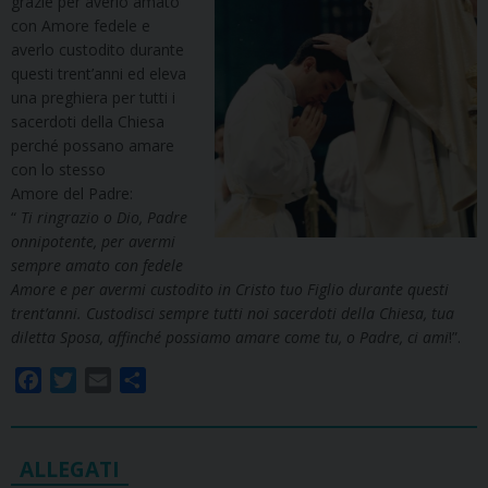
grazie per averlo amato
con Amore fedele e
averlo custodito durante
questi trent’anni ed eleva
una preghiera per tutti i
sacerdoti della Chiesa
perché possano amare
con lo stesso
Amore del Padre:
“
Ti ringrazio o Dio, Padre
onnipotente, per avermi
sempre amato con fedele
Amore e per avermi custodito in Cristo tuo Figlio durante questi
trent’anni. Custodisci sempre tutti noi sacerdoti della Chiesa, tua
diletta Sposa, affinché possiamo amare come tu, o Padre, ci ami
!”.
F
T
E
S
a
w
m
h
c
i
a
a
e
t
i
r
b
t
l
e