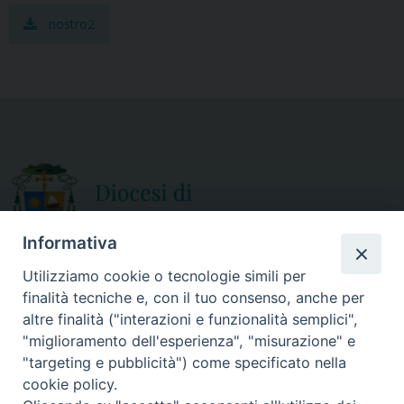
o
e
nostro2
o
r
k
Informativa
Utilizziamo cookie o tecnologie simili per
finalità tecniche e, con il tuo consenso, anche per
CURIA DIOCESANA
altre finalità ("interazioni e funzionalità semplici",
ORARIO APERTURA
Via Episcopio, 15
"miglioramento dell'esperienza", "misurazione" e
Mercoledì e Sabato
89852 MILETO (VV)
"targeting e pubblicità") come specificato nella
dalle 10.00 alle 12.30
Telefono:
0963.338 080
cookie policy.
em@il:
curia@diocesimileto.it