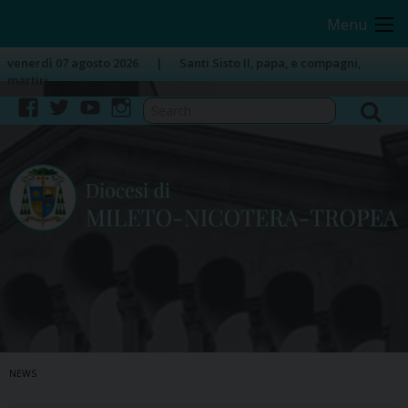
Skip
Image 01
Menu
to
content
venerdì 07 agosto 2026
Santi Sisto II, papa, e compagni,
martiri
facebook
twitter
youtube
instagram
NEWS