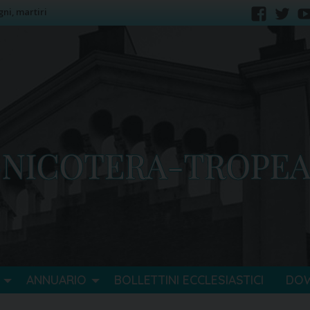
gni, martiri
faceb
tw
ANNUARIO
BOLLETTINI ECCLESIASTICI
DO