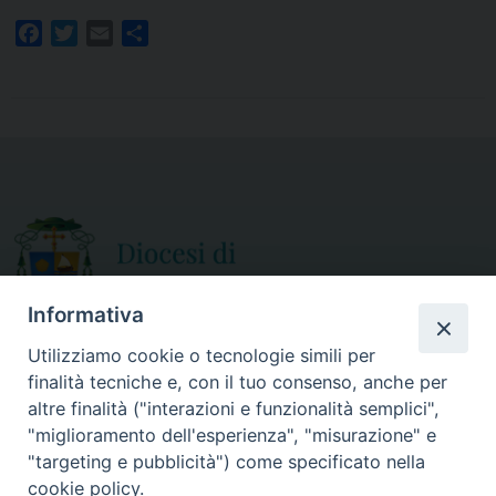
F
T
E
S
a
w
m
h
c
i
a
a
e
t
i
r
b
t
l
e
o
e
o
r
k
Informativa
Utilizziamo cookie o tecnologie simili per
finalità tecniche e, con il tuo consenso, anche per
CURIA DIOCESANA
altre finalità ("interazioni e funzionalità semplici",
ORARIO APERTURA
Via Episcopio, 15
"miglioramento dell'esperienza", "misurazione" e
Mercoledì e Sabato
89852 MILETO (VV)
"targeting e pubblicità") come specificato nella
dalle 10.00 alle 12.30
Telefono:
0963.338 080
cookie policy.