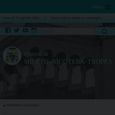
Skip
Image 01
Menu
to
content
venerdì 07 agosto 2026
Santi Sisto II, papa, e compagni,
martiri
facebook
twitter
youtube
instagram
PRESBITERO DIOCESANO