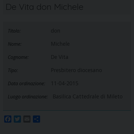
De Vita don Michele
don
Titolo:
Michele
Nome:
De Vita
Cognome:
Presbitero diocesano
Tipo:
11-04-2015
Data ordinazione:
Basilica Cattedrale di Mileto
Luogo ordinazione:
F
T
E
S
a
w
m
h
c
i
a
a