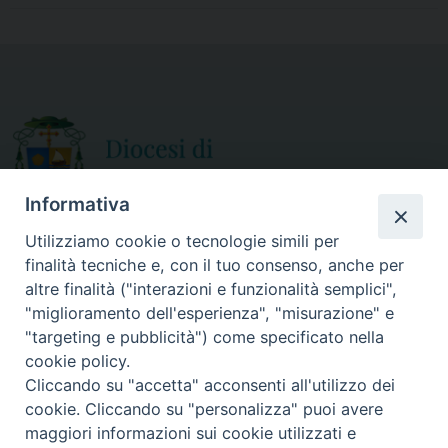
e
t
i
r
b
t
l
e
o
e
o
r
k
Informativa
Utilizziamo cookie o tecnologie simili per
finalità tecniche e, con il tuo consenso, anche per
CURIA DIOCESANA
altre finalità ("interazioni e funzionalità semplici",
ORARIO APERTURA
Via Episcopio, 15
"miglioramento dell'esperienza", "misurazione" e
Mercoledì e Sabato
89852 MILETO (VV)
"targeting e pubblicità") come specificato nella
dalle 10.00 alle 12.30
Telefono:
0963.338 080
cookie policy.
em@il:
curia@diocesimileto.it
Cliccando su "accetta" acconsenti all'utilizzo dei
cookie. Cliccando su "personalizza" puoi avere
maggiori informazioni sui cookie utilizzati e