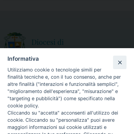
e
t
i
r
b
t
l
e
o
e
o
r
k
Informativa
Utilizziamo cookie o tecnologie simili per
finalità tecniche e, con il tuo consenso, anche per
CURIA DIOCESANA
altre finalità ("interazioni e funzionalità semplici",
ORARIO APERTURA
Via Episcopio, 15
"miglioramento dell'esperienza", "misurazione" e
Mercoledì e Sabato
89852 MILETO (VV)
"targeting e pubblicità") come specificato nella
dalle 10.00 alle 12.30
Telefono:
0963.338 080
cookie policy.
em@il:
curia@diocesimileto.it
Cliccando su "accetta" acconsenti all'utilizzo dei
cookie. Cliccando su "personalizza" puoi avere
maggiori informazioni sui cookie utilizzati e