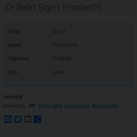
Di Bella Sig.ra Elisabetta
Sig.ra
Titolo:
Elisabetta
Nome:
Di Bella
Cognome:
Laica
Tipo:
Incarichi
del
Membro
Consiglio pastorale diocesano
F
T
E
S
a
w
m
h
c
i
a
a